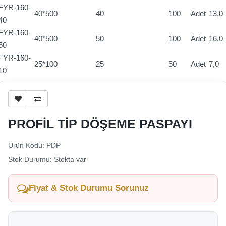
FYR-160-
40*500
40
100
Adet
13,0
40
FYR-160-
40*500
50
100
Adet
16,0
50
FYR-160-
25*100
25
50
Adet
7,0
10
PROFİL TİP DÖŞEME PASPAYI
Ürün Kodu: PDP
Stok Durumu: Stokta var
Fiyat & Stok Durumu Sorunuz