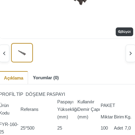
Büyüt
Yorumlar (0)
Açıklama
PROFİL TİP DÖŞEME PASPAYI
Paspayı
Kullanılır
Ürün
PAKET
Referans
Yüksekliği
Demir Çapı
Kodu
(mm)
(mm)
Miktar
Birim
Kg.
FYR-160-
25*500
25
100
Adet
7,0
25