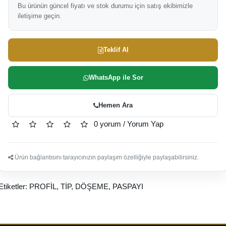
Bu ürünün güncel fiyatı ve stok durumu için satış ekibimizle
iletişime geçin.
Teklif Al
WhatsApp ile Sor
Hemen Ara
0 yorum
/
Yorum Yap
Ürün bağlantısını tarayıcınızın paylaşım özelliğiyle paylaşabilirsiniz.
Etiketler:
PROFİL
,
TİP
,
DÖŞEME
,
PASPAYI