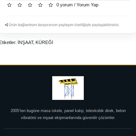
0 yorum
/
Yorum Yap
Ürün bağlantısını tarayıcınızın paylaşım özelliğiyle paylaşabilirsiniz.
Etiketler:
İNŞAAT
,
KÜREĞİ
2005’ten bugüne masa iskele, panel kalıp, teleskobik direk, beton
vibratörü ve inşaat ekipmanlarında güvenilir çözümler.