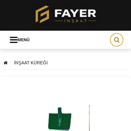
MENÜ
İNŞAAT KÜREĞİ