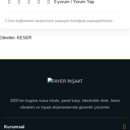
0 yorum
/
Yorum Yap
Ürün bağlantısını tarayıcınızın paylaşım özelliğiyle paylaşabilirsiniz.
Etiketler:
KESER
2005’ten bugüne masa iskele, panel kalıp, teleskobik direk, beton
vibratörü ve inşaat ekipmanlarında güvenilir çözümler.
Kurumsal