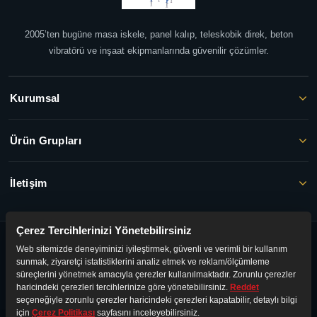
2005’ten bugüne masa iskele, panel kalıp, teleskobik direk, beton
vibratörü ve inşaat ekipmanlarında güvenilir çözümler.
Kurumsal
Ürün Grupları
İletişim
Çerez Tercihlerinizi Yönetebilirsiniz
© 2026 FAYER İNŞAAT. Tüm hakları saklıdır.
Web sitemizde deneyiminizi iyileştirmek, güvenli ve verimli bir kullanım
Gizlilik Politikası
·
KVKK
·
Kullanım Şartları
sunmak, ziyaretçi istatistiklerini analiz etmek ve reklam/ölçümleme
süreçlerini yönetmek amacıyla çerezler kullanılmaktadır. Zorunlu çerezler
haricindeki çerezleri tercihlerinize göre yönetebilirsiniz.
Reddet
seçeneğiyle zorunlu çerezler haricindeki çerezleri kapatabilir, detaylı bilgi
için
Çerez Politikası
sayfasını inceleyebilirsiniz.