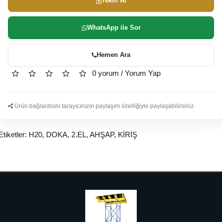
Teklif Al
WhatsApp ile Sor
Hemen Ara
0 yorum
/
Yorum Yap
Ürün bağlantısını tarayıcınızın paylaşım özelliğiyle paylaşabilirsiniz.
Etiketler:
H20
,
DOKA
,
2.EL
,
AHŞAP
,
KİRİŞ