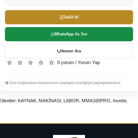
Teklif Al
WhatsApp ile Sor
Hemen Ara
0 yorum
/
Yorum Yap
Ürün bağlantısını tarayıcınızın paylaşım özelliğiyle paylaşabilirsiniz.
Etiketler:
KAYNAK
,
MAKİNASI
,
LABOR
,
MMA160PRO
,
Invetör
,