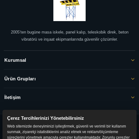
2005’ten bugüne masa iskele, panel kalıp, teleskobik direk, beton
vibratörü ve inşaat ekipmanlarında güvenilir çözümler.
Kurumsal
Ürün Grupları
İletişim
Çerez Tercihlerinizi Yönetebilirsiniz
© 2026 FAYER İNŞAAT. Tüm hakları saklıdır.
Web sitemizde deneyiminizi iyileştirmek, güvenli ve verimli bir kullanım
Gizlilik Politikası
·
KVKK
·
Kullanım Şartları
sunmak, ziyaretçi istatistiklerini analiz etmek ve reklam/ölçümleme
süreçlerini yönetmek amacıyla çerezler kullanılmaktadır. Zorunlu çerezler