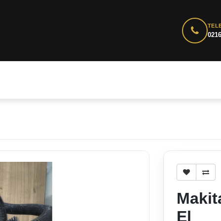
TEL
0216
Makit
El