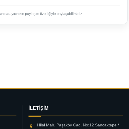
nı tarayıcınızın paylaşım özelliğiyle paylaşabilirsiniz.
İLETIŞIM
Hilal Mah. Paşaköy Cad. No:12 Sancaktepe /