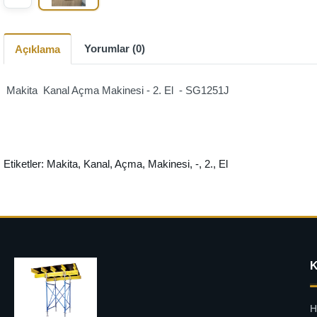
Yorumlar (0)
Açıklama
Makita Kanal Açma Makinesi - 2. El - SG1251J
Etiketler:
Makita
,
Kanal
,
Açma
,
Makinesi
,
-
,
2.
,
El
H