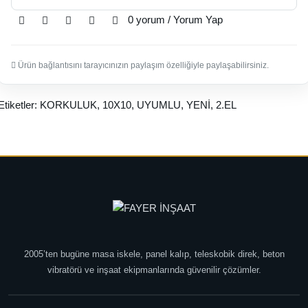
0 yorum
/
Yorum Yap
Ürün bağlantısını tarayıcınızın paylaşım özelliğiyle paylaşabilirsiniz.
Etiketler:
KORKULUK
,
10X10
,
UYUMLU
,
YENİ
,
2.EL
2005’ten bugüne masa iskele, panel kalıp, teleskobik direk, beton
vibratörü ve inşaat ekipmanlarında güvenilir çözümler.