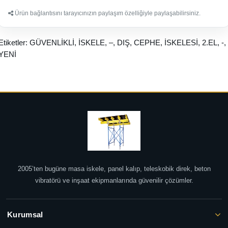
Ürün bağlantısını tarayıcınızın paylaşım özelliğiyle paylaşabilirsiniz.
Etiketler:
GÜVENLİKLİ
,
İSKELE
,
–
,
DIŞ
,
CEPHE
,
İSKELESİ
,
2.EL
,
-
,
YENİ
2005’ten bugüne masa iskele, panel kalıp, teleskobik direk, beton
vibratörü ve inşaat ekipmanlarında güvenilir çözümler.
Kurumsal