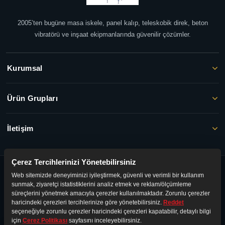
2005’ten bugüne masa iskele, panel kalıp, teleskobik direk, beton
vibratörü ve inşaat ekipmanlarında güvenilir çözümler.
Kurumsal
Ürün Grupları
İletişim
Çerez Tercihlerinizi Yönetebilirsiniz
© 2026 FAYER İNŞAAT. Tüm hakları saklıdır.
Web sitemizde deneyiminizi iyileştirmek, güvenli ve verimli bir kullanım
Gizlilik Politikası
·
KVKK
·
Kullanım Şartları
sunmak, ziyaretçi istatistiklerini analiz etmek ve reklam/ölçümleme
süreçlerini yönetmek amacıyla çerezler kullanılmaktadır. Zorunlu çerezler
haricindeki çerezleri tercihlerinize göre yönetebilirsiniz.
Reddet
seçeneğiyle zorunlu çerezler haricindeki çerezleri kapatabilir, detaylı bilgi
için
Çerez Politikası
sayfasını inceleyebilirsiniz.