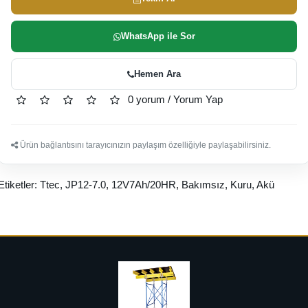
WhatsApp ile Sor
Hemen Ara
0 yorum
/
Yorum Yap
Ürün bağlantısını tarayıcınızın paylaşım özelliğiyle paylaşabilirsiniz.
Etiketler:
Ttec
,
JP12-7.0
,
12V7Ah/20HR
,
Bakımsız
,
Kuru
,
Akü