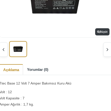
Büyüt
Yorumlar (0)
Açıklama
Ttec Base 12 Volt 7 Amper Bakımsız Kuru Akü
Volt : 12
Volt Kapasite : 7
Amper Ağırlık : 1,7 kg.