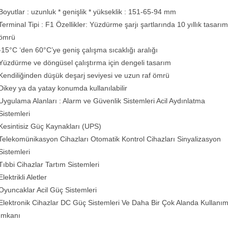
Boyutlar : uzunluk * genişlik * yükseklik : 151-65-94 mm
Terminal Tipi : F1 Özellikler: Yüzdürme şarjı şartlarında 10 yıllık tasarım
ömrü
-15°C ‘den 60°C’ye geniş çalışma sıcaklığı aralığı
Yüzdürme ve döngüsel çalıştırma için dengeli tasarım
Kendiliğinden düşük deşarj seviyesi ve uzun raf ömrü
Dikey ya da yatay konumda kullanılabilir
Uygulama Alanları : Alarm ve Güvenlik Sistemleri Acil Aydınlatma
Sistemleri
Kesintisiz Güç Kaynakları (UPS)
Telekomünikasyon Cihazları Otomatik Kontrol Cihazları Sinyalizasyon
Sistemleri
Tıbbi Cihazlar Tartım Sistemleri
Elektrikli Aletler
Oyuncaklar Acil Güç Sistemleri
Elektronik Cihazlar DC Güç Sistemleri Ve Daha Bir Çok Alanda Kullanı
İmkanı